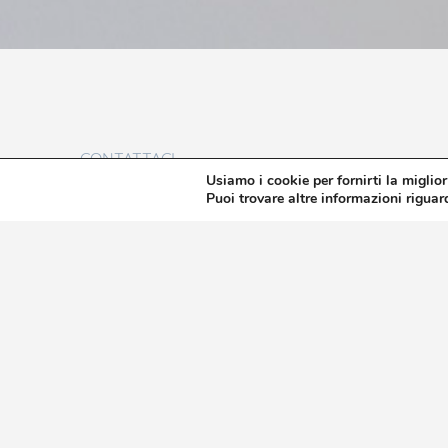
CONTATTACI
Inizia ora
Usiamo i cookie per fornirti la miglio
Puoi trovare altre informazioni riguard
la t
TAORMINA
TELEFONO
+39 338 89 17 873
WHATSAPP
+39 338 89 17 873
E-MAIL
INFO@BELDUOMO.IT
INDIRIZZO
VIA DAMIANO ROSSO 11/B